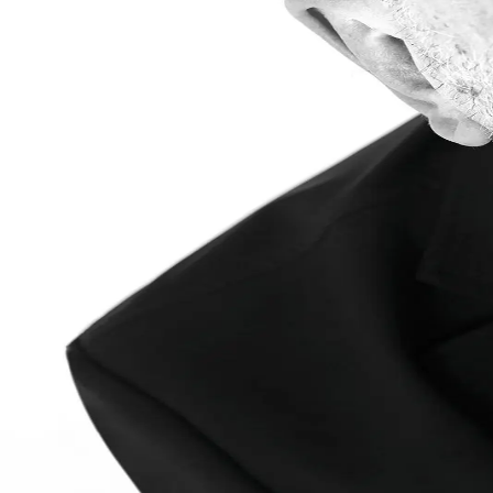
Voltar para a página inicial
Youtube
X
LinkedIn
Facebook
Instagram
2026
© Todos os direitos reservados